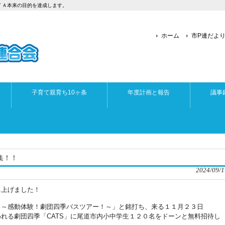
ＴＡ本来の目的を達成します。
ホーム
市P連だよ
子育て親育ち10ヶ条
年度計画と報告
議事
集！！
2024/09/1
ち上げました！
４～感動体験！劇団四季バスツアー！～」と銘打ち、来る１１月２３日
れる劇団四季「CATS」に尾道市内小中学生１２０名をドーンと無料招待し