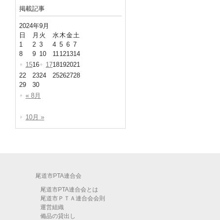
掲載記事
2024年9月
日
月
火
水
木
金
土
1
2
3
4
5
6
7
8
9
10
11
12
13
14
15
16
17
18
19
20
21
22
23
24
25
26
27
28
29
30
« 8月
10月 »
尾道市PTA連合会
尾道市PTA連合会とは
尾道市ＰＴＡ連合会会則
運営組織
備品の貸出し