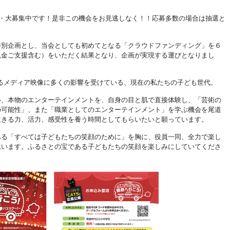
大・大募集中です！是非この機会をお見逃しなく！！応募多数の場合は抽選と
特別企画とし、当会としても初めてとなる「クラウドファンディング」を６
現金ご支援含む）をいただく結果となり、企画が実現する運びとなりまし
から流れるメディア映像に多くの影響を受けている、現在の私たちの子ども世代。
い、本物のエンターテインメントを、自身の目と肌で直接体験し、「芸術の
の可能性」、また「職業としてのエンターテインメント」を学ぶ機会を尾道
生きる力、活力、感受性を養う時間としてもらいたいと願っています。
ある「すべては子どもたちの笑顔のために」を胸に、役員一同、全力で楽し
思います。ふるさとの宝である子どもたちの笑顔を楽しみにしていてくださ