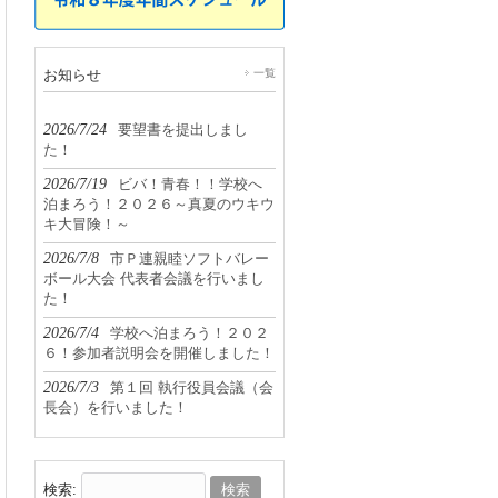
お知らせ
一覧
2026/7/24
要望書を提出しまし
た！
2026/7/19
ビバ！青春！！学校へ
泊まろう！２０２６～真夏のウキウ
キ大冒険！～
2026/7/8
市Ｐ連親睦ソフトバレー
ボール大会 代表者会議を行いまし
た！
2026/7/4
学校へ泊まろう！２０２
６！参加者説明会を開催しました！
2026/7/3
第１回 執行役員会議（会
長会）を行いました！
検索: