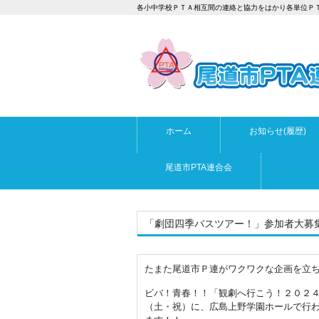
各小中学校ＰＴＡ相互間の連絡と協力をはかり各単位Ｐ
ホーム
お知らせ(履歴)
尾道市PTA連合会
「劇団四季バスツアー！」参加者大募
たまた尾道市Ｐ連がワクワクな企画を立
ビバ！青春！！「観劇へ行こう！２０２
（土・祝）に、広島上野学園ホールで行わ