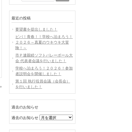
最近の投稿
要望書を提出しました！
ビバ！青春！！学校へ泊まろう！
２０２６～真夏のウキウキ大冒
険！～
市Ｐ連親睦ソフトバレーボール大
会 代表者会議を行いました！
学校へ泊まろう！２０２６！参加
者説明会を開催しました！
第１回 執行役員会議（会長会）
»
を行いました！
過去のお知らせ
過去のお知らせ