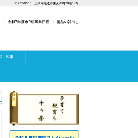
〒722-0043 広島県尾道市東久保町20番14号
り
令和7年度市P連事業日程
備品の貸出し
録・広報
7