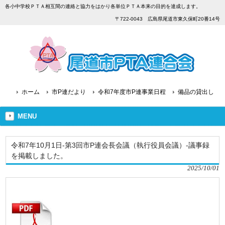
各小中学校ＰＴＡ相互間の連絡と協力をはかり各単位ＰＴＡ本来の目的を達成します。
〒722-0043 広島県尾道市東久保町20番14号
ホーム
市P連だより
令和7年度市P連事業日程
備品の貸出し
MENU
令和7年10月1日-第3回市P連会長会議（執行役員会議）-議事録
を掲載しました。
2025/10/01