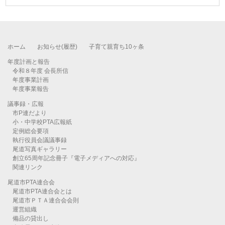
ホーム
お知らせ(履歴)
子育て親育ち10ヶ条
年度計画と報告
令和８年度 会長所信
年度事業計画
年度事業報告
議事録・広報
市P連だより
小・中学校PTA広報紙
定例総会要項
執行役員会議議事録
尾道写真ギャラリー
創立65周年記念冊子『電子メディアへの対応』
関連リンク
尾道市PTA連合会
尾道市PTA連合会とは
尾道市ＰＴＡ連合会会則
運営組織
備品の貸出し