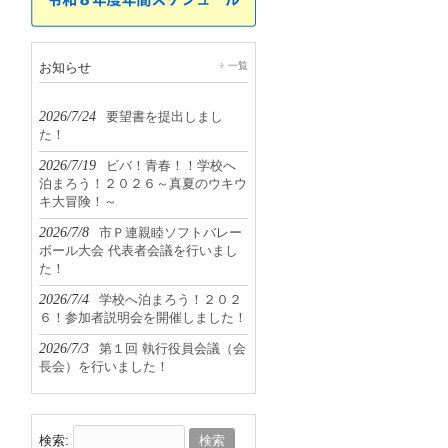
お知らせ
一覧
2026/7/24
要望書を提出しまし
た！
2026/7/19
ビバ！青春！！学校へ
泊まろう！２０２６～真夏のウキウ
キ大冒険！～
2026/7/8
市Ｐ連親睦ソフトバレー
ボール大会 代表者会議を行いまし
た！
2026/7/4
学校へ泊まろう！２０２
６！参加者説明会を開催しました！
2026/7/3
第１回 執行役員会議（会
長会）を行いました！
検索: