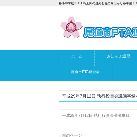
各小中学校ＰＴＡ相互間の連絡と協力をはかり各単位Ｐ
ホーム
お知らせ(履歴)
尾道市PTA連合会
平成29年7月12日 執行役員会議議事
平成29年7月12日-執行役員会議議事録
« 前のページ