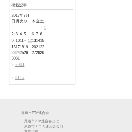
掲載記事
2017年7月
日
月
火
水
木
金
土
1
2
3
4
5
6
7
8
9
10
11
12
13
14
15
16
17
18
19
20
21
22
23
24
25
26
27
28
29
30
31
« 6月
9月 »
尾道市PTA連合会
尾道市PTA連合会とは
尾道市ＰＴＡ連合会会則
運営組織