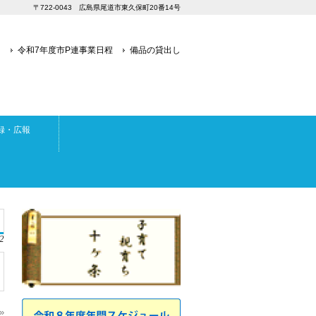
〒722-0043 広島県尾道市東久保町20番14号
り
令和7年度市P連事業日程
備品の貸出し
録・広報
2
»