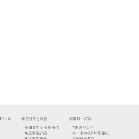
10ヶ条
年度計画と報告
議事録・広報
令和８年度 会長所信
市P連だより
年度事業計画
小・中学校PTA広報紙
年度事業報告
定例総会要項