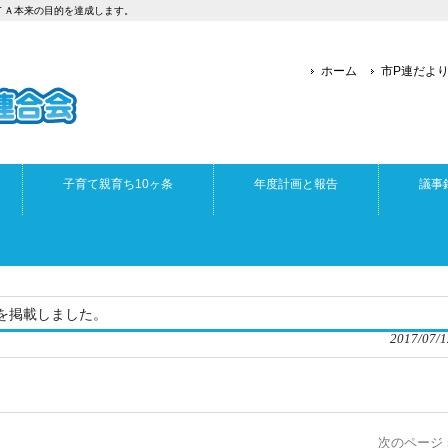
ＴＡ本来の目的を達成します。
ホーム
市P連だよ
子育て親育ち10ヶ条
年度計画と報告
議事
録を掲載しました。
2017/07/1
次のページ 