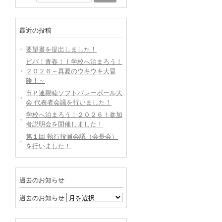
最近の投稿
要望書を提出しました！
ビバ！青春！！学校へ泊まろう！
２０２６～真夏のウキウキ大冒
険！～
市Ｐ連親睦ソフトバレーボール大
会 代表者会議を行いました！
学校へ泊まろう！２０２６！参加
者説明会を開催しました！
第１回 執行役員会議（会長会）
を行いました！
過去のお知らせ
過去のお知らせ