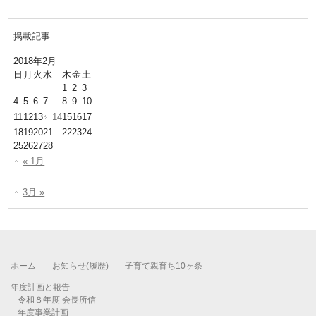
掲載記事
2018年2月
日
月
火
水
木
金
土
1
2
3
4
5
6
7
8
9
10
11
12
13
14
15
16
17
18
19
20
21
22
23
24
25
26
27
28
« 1月
3月 »
ホーム
お知らせ(履歴)
子育て親育ち10ヶ条
年度計画と報告
令和８年度 会長所信
年度事業計画