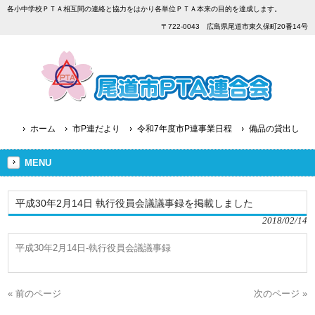
各小中学校ＰＴＡ相互間の連絡と協力をはかり各単位ＰＴＡ本来の目的を達成します。
〒722-0043 広島県尾道市東久保町20番14号
ホーム
市P連だより
令和7年度市P連事業日程
備品の貸出し
MENU
平成30年2月14日 執行役員会議議事録を掲載しました
2018/02/14
平成30年2月14日-執行役員会議議事録
« 前のページ
次のページ »