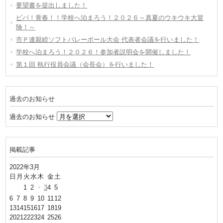
要望書を提出しました！
ビバ！青春！！学校へ泊まろう！２０２６～真夏のウキウキ大冒
険！～
市Ｐ連親睦ソフトバレーボール大会 代表者会議を行いました！
学校へ泊まろう！２０２６！参加者説明会を開催しました！
第１回 執行役員会議（会長会）を行いました！
過去のお知らせ
過去のお知らせ
掲載記事
2022年3月
日
月
火
水
木
金
土
1
2
3
4
5
6
7
8
9
10
11
12
13
14
15
16
17
18
19
20
21
22
23
24
25
26