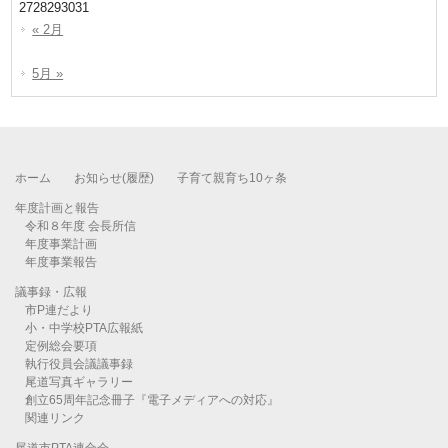
27
28
29
30
31
« 2月
5月 »
ホーム
お知らせ(履歴)
子育て親育ち10ヶ条
年度計画と報告
令和８年度 会長所信
年度事業計画
年度事業報告
議事録・広報
市P連だより
小・中学校PTA広報紙
定例総会要項
執行役員会議議事録
尾道写真ギャラリー
創立65周年記念冊子『電子メディアへの対応』
関連リンク