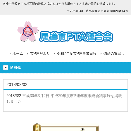
各小中学校ＰＴＡ相互間の連絡と協力をはかり各単位ＰＴＡ本来の目的を達成します。
〒722-0043 広島県尾道市東久保町20番14号
ホーム
市P連だより
令和7年度市P連事業日程
備品の貸出し
MENU
2018/03/02
2018/3/2
平成30年3月2日-平成29年度市P連年度末総会議事録を掲載
しました