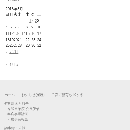
2018年3月
日
月
火
水
木
金
土
1
2
3
4
5
6
7
8
9
10
11
12
13
14
15
16
17
18
19
20
21
22
23
24
25
26
27
28
29
30
31
« 2月
4月 »
ホーム
お知らせ(履歴)
子育て親育ち10ヶ条
年度計画と報告
令和８年度 会長所信
年度事業計画
年度事業報告
議事録・広報