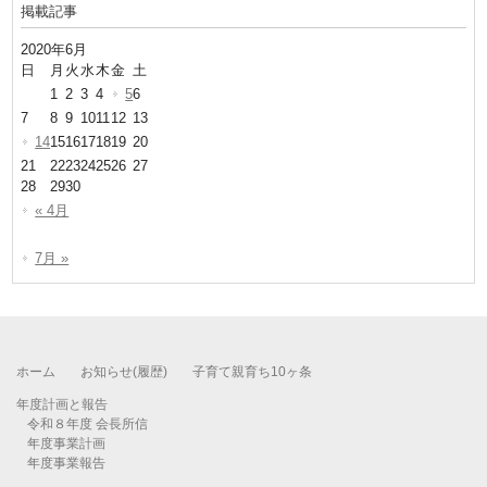
掲載記事
2020年6月
日
月
火
水
木
金
土
1
2
3
4
5
6
7
8
9
10
11
12
13
14
15
16
17
18
19
20
21
22
23
24
25
26
27
28
29
30
« 4月
7月 »
ホーム
お知らせ(履歴)
子育て親育ち10ヶ条
年度計画と報告
令和８年度 会長所信
年度事業計画
年度事業報告