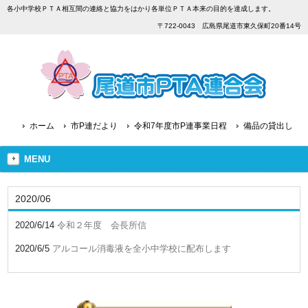
各小中学校ＰＴＡ相互間の連絡と協力をはかり各単位ＰＴＡ本来の目的を達成します。
〒722-0043 広島県尾道市東久保町20番14号
ホーム
市P連だより
令和7年度市P連事業日程
備品の貸出し
MENU
2020/06
2020/6/14
令和２年度 会長所信
2020/6/5
アルコール消毒液を全小中学校に配布します