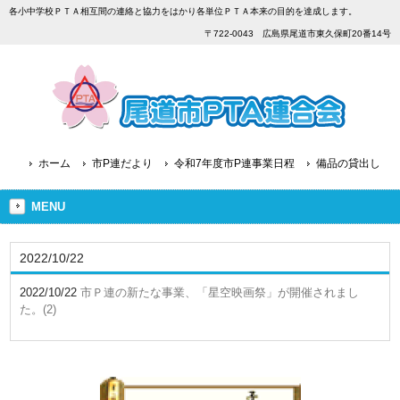
各小中学校ＰＴＡ相互間の連絡と協力をはかり各単位ＰＴＡ本来の目的を達成します。
〒722-0043 広島県尾道市東久保町20番14号
ホーム
市P連だより
令和7年度市P連事業日程
備品の貸出し
MENU
2022/10/22
2022/10/22
市Ｐ連の新たな事業、「星空映画祭」が開催されまし
た。(2)