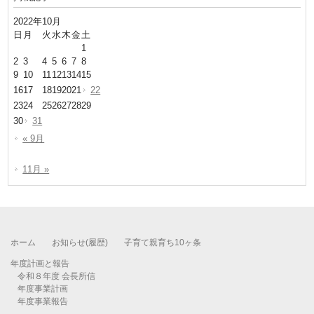
2022年10月
日
月
火
水
木
金
土
1
2
3
4
5
6
7
8
9
10
11
12
13
14
15
16
17
18
19
20
21
22
23
24
25
26
27
28
29
30
31
« 9月
11月 »
ホーム
お知らせ(履歴)
子育て親育ち10ヶ条
年度計画と報告
令和８年度 会長所信
年度事業計画
年度事業報告