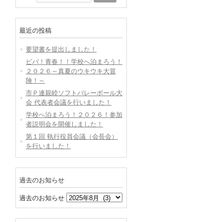
最近の投稿
要望書を提出しました！
ビバ！青春！！学校へ泊まろう！
２０２６～真夏のウキウキ大冒
険！～
市Ｐ連親睦ソフトバレーボール大
会 代表者会議を行いました！
学校へ泊まろう！２０２６！参加
者説明会を開催しました！
第１回 執行役員会議（会長会）
を行いました！
過去のお知らせ
過去のお知らせ