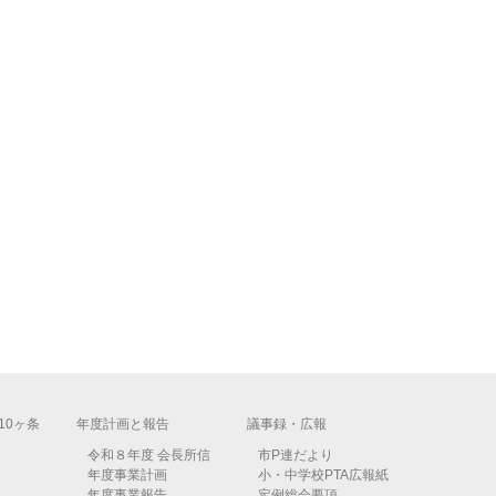
10ヶ条
年度計画と報告
議事録・広報
令和８年度 会長所信
市P連だより
年度事業計画
小・中学校PTA広報紙
年度事業報告
定例総会要項