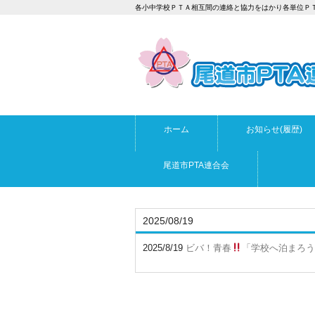
各小中学校ＰＴＡ相互間の連絡と協力をはかり各単位Ｐ
ホーム
お知らせ(履歴)
尾道市PTA連合会
2025/08/19
2025/8/19
ビバ！青春
「学校へ泊まろう