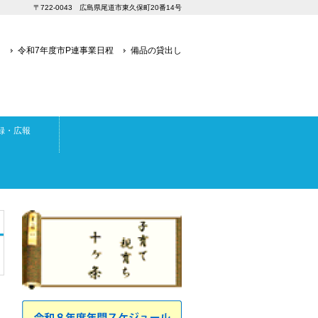
〒722-0043 広島県尾道市東久保町20番14号
り
令和7年度市P連事業日程
備品の貸出し
録・広報