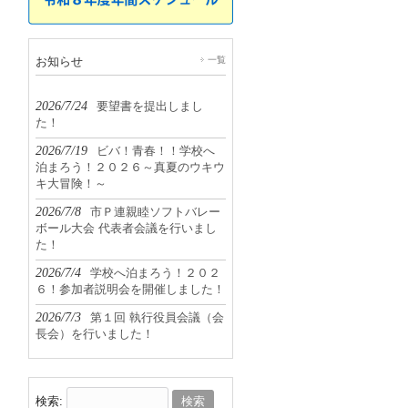
お知らせ
一覧
2026/7/24
要望書を提出しまし
た！
2026/7/19
ビバ！青春！！学校へ
泊まろう！２０２６～真夏のウキウ
キ大冒険！～
2026/7/8
市Ｐ連親睦ソフトバレー
ボール大会 代表者会議を行いまし
た！
2026/7/4
学校へ泊まろう！２０２
６！参加者説明会を開催しました！
2026/7/3
第１回 執行役員会議（会
長会）を行いました！
検索: