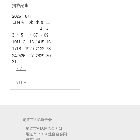
掲載記事
2025年8月
日
月
火
水
木
金
土
1
2
3
4
5
6
7
8
9
10
11
12
13
14
15
16
17
18
19
20
21
22
23
24
25
26
27
28
29
30
31
« 7月
9月 »
尾道市PTA連合会
尾道市PTA連合会とは
尾道市ＰＴＡ連合会会則
運営組織