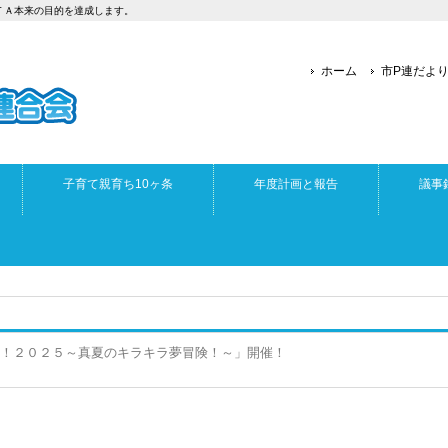
ＴＡ本来の目的を達成します。
ホーム
市P連だよ
子育て親育ち10ヶ条
年度計画と報告
議事
！２０２５～真夏のキラキラ夢冒険！～」開催！